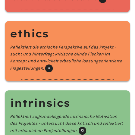
ethics
Reflektiert die ethische Perspektive auf das Projekt -
sucht und hinterfragt kritische blinde Flecken im
Konzept und entwickelt erbauliche loesungsorientierte
Fragestellungen.
⛭️
intrinsics
Reflektiert zugrundeliegende intrinsische Motivation
des Projektes - untersucht diese kritisch und reflektiert
mit erbaulichen Fragestellungen.
⛭️